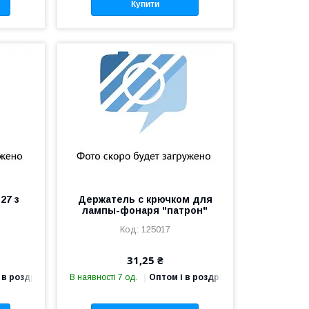
Купити
27 з
Держатель с крючком для
лампы-фонаря "патрон"
125017
31,25 ₴
 в роздріб
В наявності 7 од.
Оптом і в роздріб