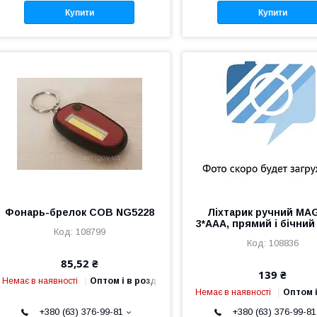
Купити
Купити
Фонарь-брелок COB NG5228
Ліхтарик ручний MAG
3*AAA, прямий і бічний
108799
108836
85,52 ₴
139 ₴
Немає в наявності
Оптом і в роздріб
Немає в наявності
Оптом і
+380 (63) 376-99-81
+380 (63) 376-99-81