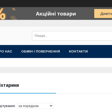
РО НАС
ОБМІН І ПОВЕРНЕННЯ
КОНТАКТИ
іхтарики