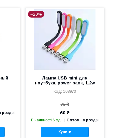
–20%
дный
Лампа USB mini для
ноутбука, power bank, 1.2w
108973
75 ₴
60 ₴
в роздріб
В наявності 6 од.
Оптом і в роздріб
Купити