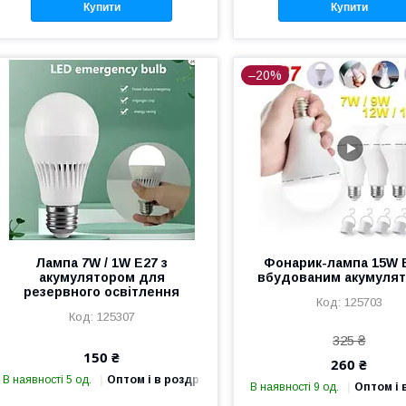
Купити
Купити
–20%
Лампа 7W / 1W E27 з
Фонарик-лампа 15W E
акумулятором для
вбудованим акумуля
резервного освітлення
125703
125307
325 ₴
150 ₴
260 ₴
В наявності 5 од.
Оптом і в роздріб
В наявності 9 од.
Оптом і 