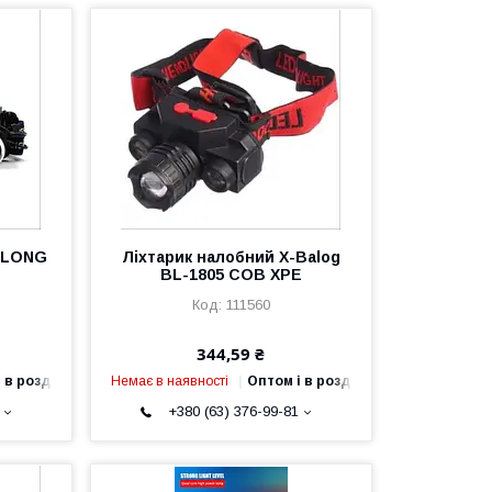
AILONG
Ліхтарик налобний X-Balog
BL-1805 COB XPE
111560
344,59 ₴
 в роздріб
Немає в наявності
Оптом і в роздріб
+380 (63) 376-99-81