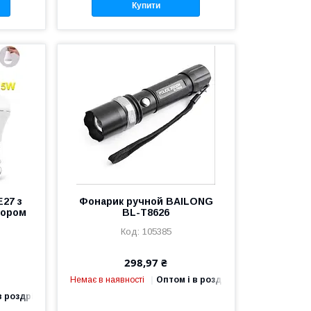
Купити
27 з
Фонарик ручной BAILONG
тором
BL-T8626
105385
298,97 ₴
Немає в наявності
Оптом і в роздріб
в роздріб