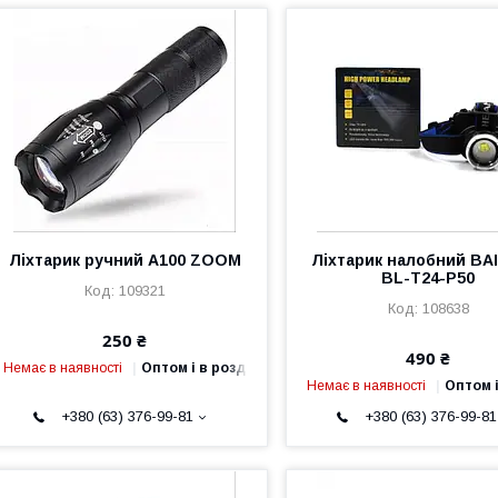
Ліхтарик ручний A100 ZOOM
Ліхтарик налобний B
BL-T24-P50
109321
108638
250 ₴
490 ₴
Немає в наявності
Оптом і в роздріб
Немає в наявності
Оптом і
+380 (63) 376-99-81
+380 (63) 376-99-81