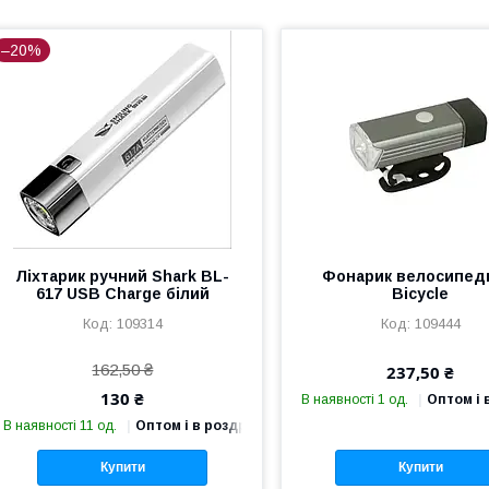
–20%
Ліхтарик ручний Shark BL-
Фонарик велосипе
617 USB Charge білий
Bicycle
109314
109444
162,50 ₴
237,50 ₴
130 ₴
В наявності 1 од.
Оптом і 
В наявності 11 од.
Оптом і в роздріб
Купити
Купити