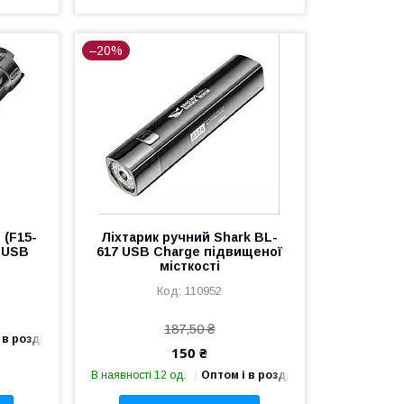
–20%
 (F15-
Ліхтарик ручний Shark BL-
 USB
617 USB Charge підвищеної
місткості
110952
187,50 ₴
 в роздріб
150 ₴
В наявності 12 од.
Оптом і в роздріб