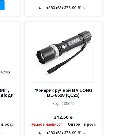
+380 (63) 376-99-81
NIT,
Фонарик ручной BAILONG
 діоди
BL-8628 (Q125)
105675
312,50 ₴
 в роздріб
Немає в наявності
Оптом і в роздріб
+380 (63) 376-99-81