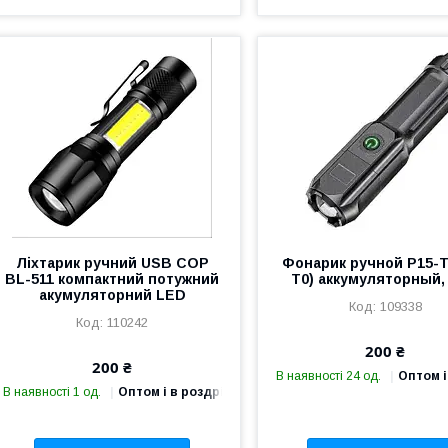
Ліхтарик ручний USB COP
Фонарик ручной P15-T
BL-511 компактний потужний
T0) аккумуляторный,
акумуляторний LED
109338
110242
200 ₴
200 ₴
В наявності 24 од.
Оптом і
В наявності 1 од.
Оптом і в роздріб