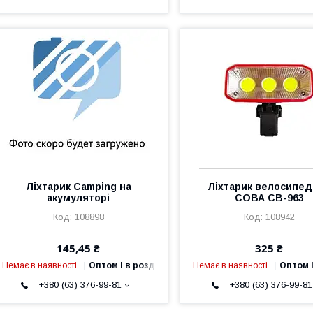
Ліхтарик Camping на
Ліхтарик велосипе
акумуляторі
СОВА СВ-963
108898
108942
145,45 ₴
325 ₴
Немає в наявності
Оптом і в роздріб
Немає в наявності
Оптом і
+380 (63) 376-99-81
+380 (63) 376-99-81