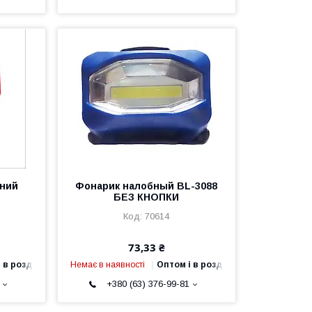
дний
Фонарик налобный BL-3088
БЕЗ КНОПКИ
70614
73,33 ₴
 в роздріб
Немає в наявності
Оптом і в роздріб
+380 (63) 376-99-81