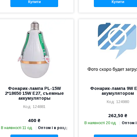
Купити
Купити
Фонарик-лампа PL-15W
Фонарик-лампа 9W E
2*18650 15W E27, съемные
акумулятором
аккумуляторы
124980
124881
262,50 ₴
400 ₴
В наявності 20 од.
Оптом і
В наявності 11 од.
Оптом і в роздріб