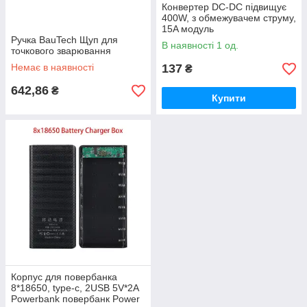
Конвертер DC-DC підвищує
400W, з обмежувачем струму,
15A модуль
Ручка BauTech Щуп для
В наявності 1 од.
точкового зварювання
Немає в наявності
137
₴
642,86
₴
Купити
Корпус для повербанка
8*18650, type-c, 2USB 5V*2A
Powerbank повербанк Power