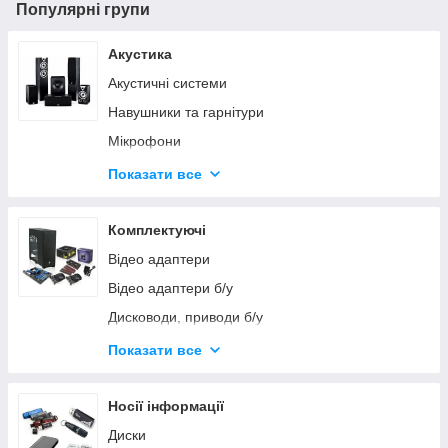
Популярні групи
Акустика
Акустичні системи
Навушники та гарнітури
Мікрофони
Приймачі FM
Показати все
Динаміки
Комплектуючі
Відео адаптери
Відео адаптери б/у
Дисководи, приводи б/у
Жорсткі диски
Показати все
Жорсткі диски б/у
Корпусу
Носії інформації
Кулери
Диски