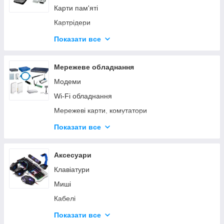
Материнські плати
Карти пам'яті
Материнські плати б/у
Картрідери
Модулі пам'яті
USB накопичувачі
Показати все
Модулі пам'яті б/у
SSD накопичувачі
Звукові плати / ТВ-ТЮНЕРИ
Мережеве обладнання
Процесори
Модеми
Процесори б/у
Wi-Fi обладнання
Блоки живлення
Мережеві карти, комутатори
Контролери/конвертори
Кабелі, коннектори, розетки
Показати все
Процесори + м/п бу
Антени, перехідники
Дисководи, приводи
Інструменти
Аксесуари
Мережеве обладнання б/у
Клавіатури
Миші
Кабелі
Плеєри, модулятори
Показати все