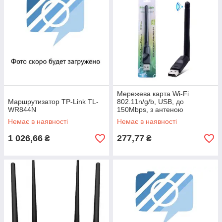
Мережева карта Wi-Fi
Маршрутизатор TP-Link TL-
802.11n/g/b, USB, до
WR844N
150Mbps, з антеною
Немає в наявності
Немає в наявності
1 026,66
277,77
₴
₴