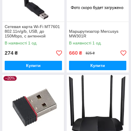
Сетевая карта Wi-Fi MT7601
802.11n/g/b, USB, до
Маршрутизатор Mercusys
150Mbps, с антенной
MW301R
В наявності 1 од.
В наявності 1 од.
274
660
₴
₴
825 ₴
Купити
Купити
–20%