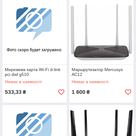
Мережева карта Wi-Fi d-link
Маршрутизатор Mercusys
pci dwl g510
AC12
Немає в наявності
Немає в наявності
533,33
1 600
₴
₴