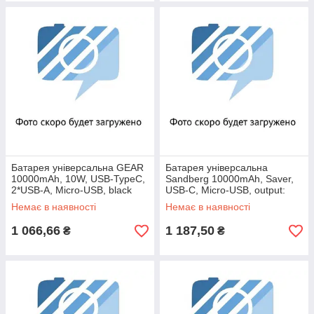
Батарея універсальна GEAR
Батарея універсальна
10000mAh, 10W, USB-TypeC,
Sandberg 10000mAh, Saver,
2*USB-A, Micro-USB, black
USB-C, Micro-USB, output:
(SL10)
USB-A*2 Total 5V/2.4A (320-
Немає в наявності
Немає в наявності
34)
1 066,66
1 187,50
₴
₴