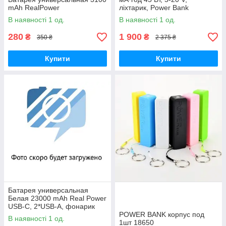
mAh RealPower
ліхтарик, Power Bank
notebook
В наявності 1 од.
В наявності 1 од.
280
1 900
₴
₴
350 ₴
2 375 ₴
Купити
Купити
Батарея универсальная
Белая 23000 mAh Real Power
USB-C, 2*USB-A, фонарик
Power Bank
POWER BANK корпус под
В наявності 1 од.
1шт 18650