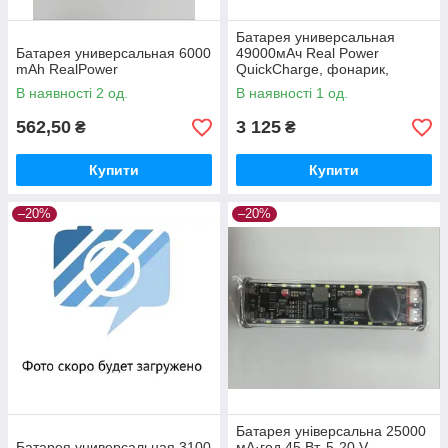
Батарея универсальная
Батарея универсальная 6000
49000мАч Real Power
mAh RealPower
QuickCharge, фонарик,
Power Bank
В наявності 2 од.
В наявності 1 од.
562,50
3 125
₴
₴
Купити
Купити
–20%
–20%
Батарея універсальна 25000
Батарея универсальная 3100
мА·год 45 Вт, 5-20 V,