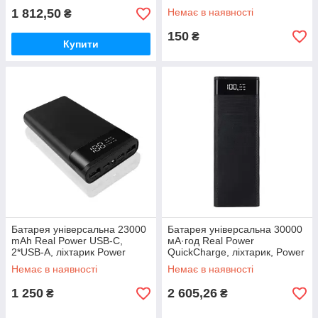
1 812,50
Немає в наявності
₴
150
₴
Купити
Батарея універсальна 23000
Батарея універсальна 30000
mAh Real Power USB-C,
мА·год Real Power
2*USB-A, ліхтарик Power
QuickCharge, ліхтарик, Power
Bank
Bank
Немає в наявності
Немає в наявності
1 250
2 605,26
₴
₴