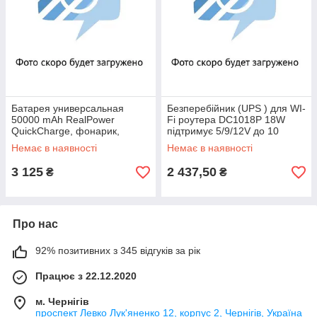
Батарея универсальная
Безперебійник (UPS ) для WI-
50000 mAh RealPower
Fi роутера DC1018P 18W
QuickCharge, фонарик,
підтримує 5/9/12V до 10
Power Bank
годин автономної роботи
Немає в наявності
Немає в наявності
3 125
2 437,50
₴
₴
Про нас
92% позитивних з 345 відгуків за рік
Працює з 22.12.2020
м. Чернігів
проспект Левко Лук'яненко 12, корпус 2, Чернігів, Україна