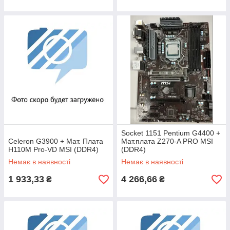
Socket 1151 Pentium G4400 +
Celeron G3900 + Мат. Плата
Мат.плата Z270-A PRO MSI
H110M Pro-VD MSI (DDR4)
(DDR4)
Немає в наявності
Немає в наявності
1 933,33
4 266,66
₴
₴