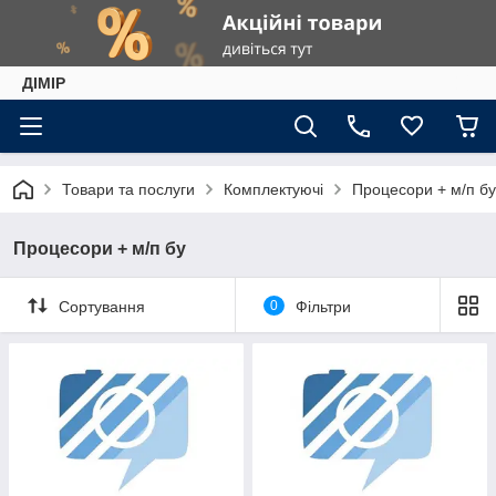
ДІМІР
Товари та послуги
Комплектуючі
Процесори + м/п бу
Процесори + м/п бу
Сортування
0
Фільтри