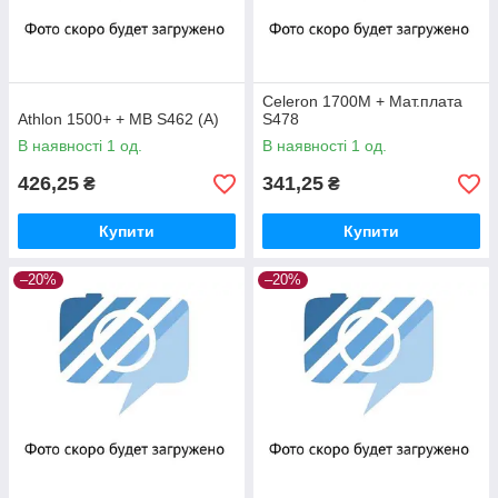
Celeron 1700M + Мат.плата
Athlon 1500+ + MB S462 (А)
S478
В наявності 1 од.
В наявності 1 од.
426,25
341,25
₴
₴
Купити
Купити
–20%
–20%