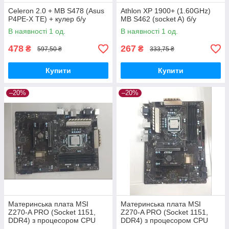
Celeron 2.0 + МB S478 (Asus
Athlon XP 1900+ (1.60GHz)
P4PE-X TE) + кулер б/у
МВ S462 (socket A) б/у
В наявності 1 од.
В наявності 1 од.
478
267
₴
₴
597,50 ₴
333,75 ₴
Купити
Купити
–20%
–20%
Материнська плата MSI
Материнська плата MSI
Z270-A PRO (Socket 1151,
Z270-A PRO (Socket 1151,
DDR4) з процесором CPU
DDR4) з процесором CPU
CELERON G3930 б/у
PENTIUM G4400 б/у