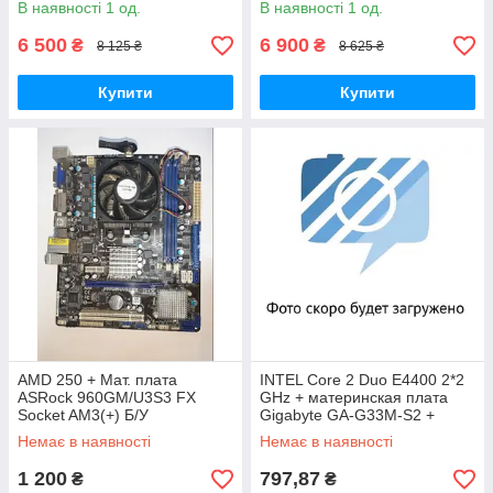
В наявності 1 од.
В наявності 1 од.
6 500
6 900
₴
₴
8 125 ₴
8 625 ₴
Купити
Купити
AMD 250 + Мат. плата
INTEL Core 2 Duo E4400 2*2
ASRock 960GM/U3S3 FX
GHz + материнская плата
Socket AM3(+) Б/У
Gigabyte GA-G33M-S2 +
Кулер б\у
Немає в наявності
Немає в наявності
1 200
797,87
₴
₴