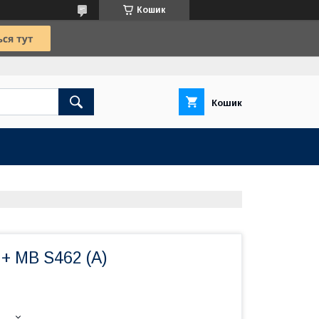
Кошик
Кошик
 + MB S462 (А)