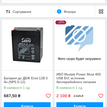
Сортування
0
Фільтри
–20%
ИБП Mustek Power Must 400
Батарея до ДБЖ Enot 12В 5
USB Б\У, источник
Ач (NP5.0-12)
бесперебойного питания
В наявності 1 од.
В наявності 1 од.
687,50
2 100
₴
₴
2 625 ₴
Купити
Купити