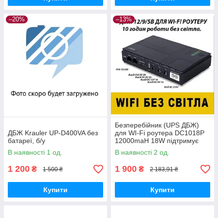
–20%
–13%
Безперебійник (UPS ДБЖ)
ДБЖ Krauler UP-D400VA без
для WI-Fi роутера DC1018P
батареї, б/у
12000maH 18W підтримує
5/9/12V до 10 годин
В наявності 1 од.
В наявності 2 од.
автономної роботи
1 200
1 900
₴
₴
1 500 ₴
2 183,91 ₴
Купити
Купити