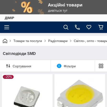
ДІМІР
Товари та послуги
Радіотовари
Світло-, опто - товар
Світлодіоди SMD
Сортування
0
Фільтри
–20%