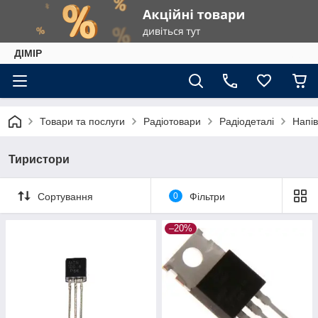
ДІМІР
Товари та послуги
Радіотовари
Радіодеталі
Напів
Тиристори
Сортування
0
Фільтри
–20%