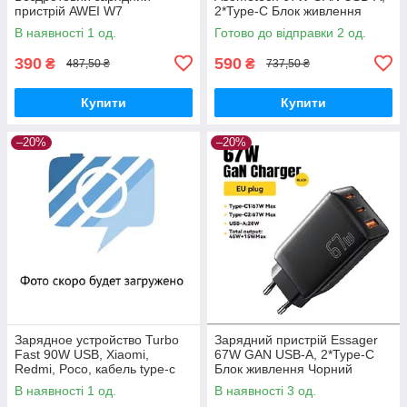
пристрій AWEI W7
2*Type-C Блок живлення
Чорний
В наявності 1 од.
Готово до відправки 2 од.
390
590
₴
₴
487,50 ₴
737,50 ₴
Купити
Купити
–20%
–20%
Зарядное устройство Turbo
Зарядний пристрій Essager
Fast 90W USB, Xiaomi,
67W GAN USB-A, 2*Type-C
Redmi, Poco, кабель type-c
Блок живлення Чорний
1м
В наявності 1 од.
В наявності 3 од.