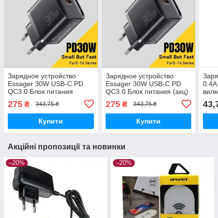
Зарядное устройство
Зарядное устройство
Заря
Essager 30W USB-C PD
Essager 30W USB-C PD
0.4А
QC3.0 Блок питания
QC3.0 Блок питания (акц)
вилк
275
275
43,
₴
₴
343,75 ₴
343,75 ₴
Купити
Купити
Акційні пропозиції та новинки
–20%
–20%