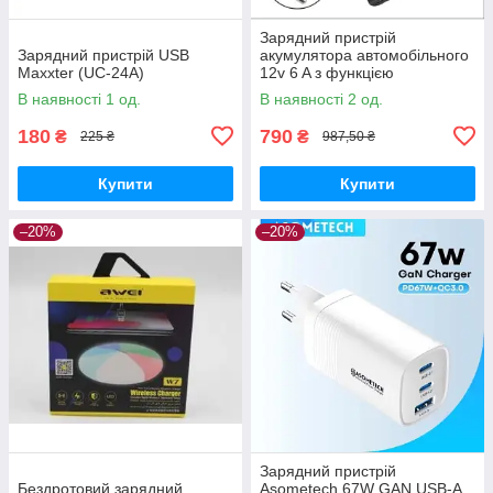
Зарядний пристрій
Зарядний пристрій USB
акумулятора автомобільного
Maxxter (UC-24A)
12v 6 A з функцією
відновлення, v1
В наявності 1 од.
В наявності 2 од.
180
790
₴
₴
225 ₴
987,50 ₴
Купити
Купити
–20%
–20%
Зарядний пристрій
Бездротовий зарядний
Asometech 67W GAN USB-A,