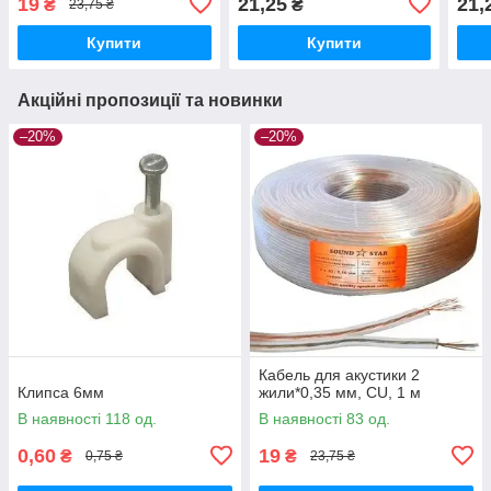
19
21,25
21,
₴
₴
23,75 ₴
Купити
Купити
Акційні пропозиції та новинки
–20%
–20%
Кабель для акустики 2
Клипса 6мм
жили*0,35 мм, CU, 1 м
В наявності 118 од.
В наявності 83 од.
0,60
19
₴
₴
0,75 ₴
23,75 ₴