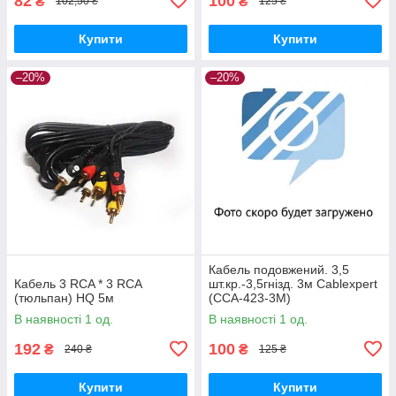
82
100
₴
₴
102,50 ₴
125 ₴
Купити
Купити
–20%
–20%
Кабель подовжений. 3,5
Кабель 3 RCA * 3 RCA
шт.кр.-3,5гнізд. 3м Cablexpert
(тюльпан) HQ 5м
(CCA-423-3M)
В наявності 1 од.
В наявності 1 од.
192
100
₴
₴
240 ₴
125 ₴
Купити
Купити