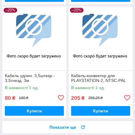
–20%
–20%
Кабель удлин. 3,5штекр.-
Кабель-конвектор для
3,5гнезд. 3м
PLAYSTATION-2, NTSC-PAL
В наявності 1 од.
В наявності 1 од.
80
205
₴
₴
100 ₴
256,25 ₴
Купити
Купити
Показати ще