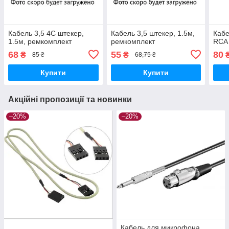
Кабель 3,5 4C штекер,
Кабель 3,5 штекер, 1.5м,
Кабе
1.5м, ремкомплект
ремкомплект
RCA
68
55
80
₴
₴
85 ₴
68,75 ₴
Купити
Купити
Акційні пропозиції та новинки
–20%
–20%
Кабель для микрофона