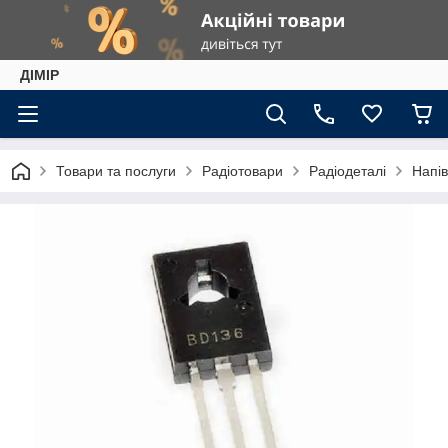
ДІМІР
Товари та послуги
Радіотовари
Радіодеталі
Напів