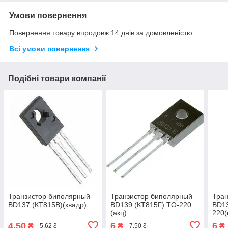
Умови повернення
Повернення товару впродовж 14 днів за домовленістю
Всі умови повернення
Подібні товари компанії
Транзистор биполярный
Транзистор биполярный
Тран
BD137 (КТ815В)(квадр)
BD139 (КТ815Г) TO-220
BD13
(акц)
220(
4,50
6
6
₴
₴
₴
5,62 ₴
7,50 ₴