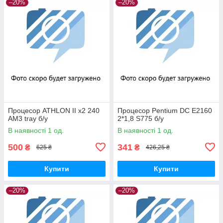
–20%
–20%
Процесор ATHLON II x2 240
Процесор Pentium DC E2160
AM3 tray б/у
2*1,8 S775 б/у
В наявності 1 од.
В наявності 1 од.
500
341
₴
₴
625 ₴
426,25 ₴
Купити
Купити
–20%
–20%