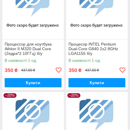
Процессор для ноутбука
Процесор INTEL Pentium
Athlon II M320 Dual Core
Dual-Core G840 2х2.8GHz
(2ядра*2.10ГГц) б/у
LGA1155 б/у
В наявності 1 од.
В наявності 1 од.
350
350
₴
₴
437,50 ₴
437,50 ₴
Купити
Купити
–20%
–20%