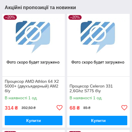
Акційні пропозиції та новинки
–20%
–20%
Процесор AMD Athlon 64 X2
5000+ (двухъядерный) AM2
Процесор Celeron 331
б/у
2,6Ghz S775 б\у
В наявності 1 од.
В наявності 1 од.
314
68
₴
₴
392,50 ₴
85 ₴
Купити
Купити