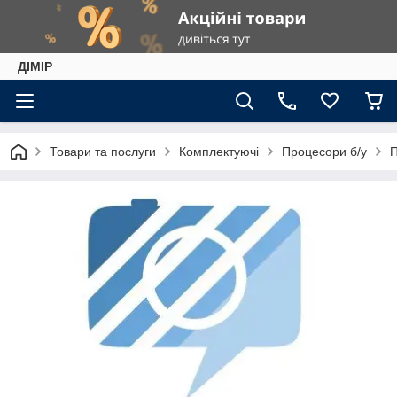
ДІМІР
Товари та послуги
Комплектуючі
Процесори б/у
П