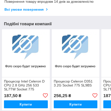
Повернення товару впродовж 14 днів за домовленістю
Всі умови повернення
Подібні товари компанії
Процесор Intel Celeron D
Процесор Celeron D351
Проц
CPU 2.8 GHz 256 533
3.2G Socket 775 SL9BS
CPU 
SL7TW Socket 775
SL7T
187,50
256,25
187
₴
₴
Купити
Купити