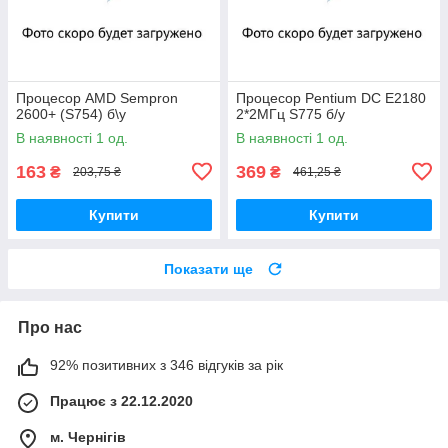
Процесор AMD Sempron
Процесор Pentium DC E2180
2600+ (S754) б\у
2*2МГц S775 б/у
В наявності 1 од.
В наявності 1 од.
163
369
₴
₴
203,75 ₴
461,25 ₴
Купити
Купити
Показати ще
Про нас
92% позитивних з 346 відгуків за рік
Працює з 22.12.2020
м. Чернігів