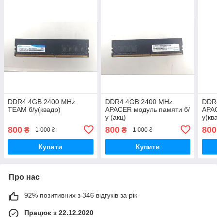
DDR4 4GB 2400 MHz
DDR4 4GB 2400 MHz
DDR
TEAM б/у(квадр)
APACER модуль памяти б/
APAC
у (акц)
у(кв
800
800
800
₴
₴
1 000 ₴
1 000 ₴
Купити
Купити
Про нас
92% позитивних з 346 відгуків за рік
Працює з 22.12.2020