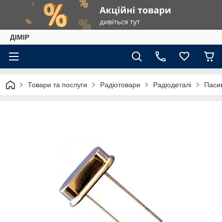
ДІМІР
Товари та послуги
Радіотовари
Радіодеталі
Паси