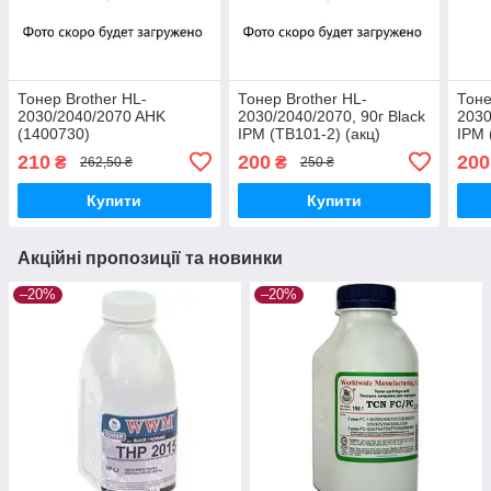
Тонер Brother HL-
Тонер Brother HL-
Тоне
2030/2040/2070 AHK
2030/2040/2070, 90г Black
2030
(1400730)
IPM (TB101-2) (акц)
IPM 
210
200
200
₴
₴
262,50 ₴
250 ₴
Купити
Купити
Акційні пропозиції та новинки
–20%
–20%