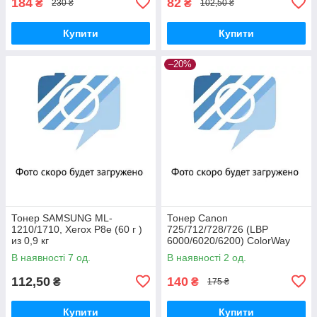
184
82
₴
₴
230 ₴
102,50 ₴
Купити
Купити
–20%
Тонер SAMSUNG ML-
Тонер Canon
1210/1710, Xerox P8e (60 г )
725/712/728/726 (LBP
из 0,9 кг
6000/6020/6200) ColorWay
(TС-6000)
В наявності 7 од.
В наявності 2 од.
112,50
140
₴
₴
175 ₴
Купити
Купити