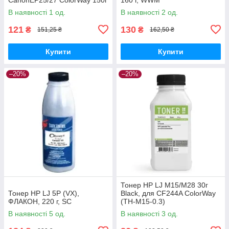
(TH-1200)
В наявності 1 од.
В наявності 2 од.
121
130
₴
₴
151,25 ₴
162,50 ₴
Купити
Купити
–20%
–20%
Тонер HP LJ M15/M28 30г
Тонер HP LJ 5P (VX),
Black, для CF244A ColorWay
ФЛАКОН, 220 г, SC
(TH-M15-0.3)
В наявності 5 од.
В наявності 3 од.