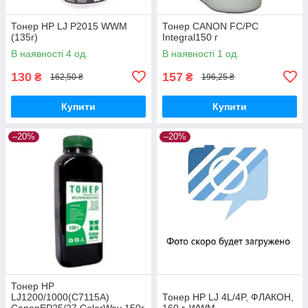
Тонер HP LJ Р2015 WWM
Тонер CANON FC/PC
(135г)
Integral150 г
В наявності 4 од.
В наявності 1 од.
130
157
₴
₴
162,50 ₴
196,25 ₴
Купити
Купити
–20%
–20%
Тонер HP
LJ1200/1000(C7115A)
Тонер HP LJ 4L/4P, ФЛАКОН,
CanonEP25/27 ColorWay 150г
160 г, WWM