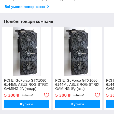
Всі умови повернення
Подібні товари компанії
PCI-E, GeForce GTX1060
PCI-E, GeForce GTX1060
PCI-
6144Mb ASUS ROG STRIX
6144Mb ASUS ROG STRIX
614
GAMING б/у(квадр)
GAMING б/у (акц)
GAM
5 300
5 300
5 3
₴
₴
6 625 ₴
6 625 ₴
Купити
Купити