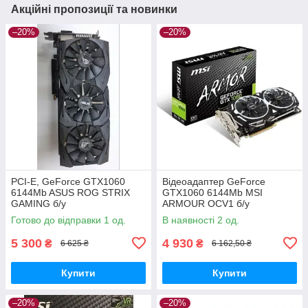
Акційні пропозиції та новинки
–20%
–20%
PCI-E, GeForce GTX1060
Відеоадаптер GeForce
6144Mb ASUS ROG STRIX
GTX1060 6144Mb MSI
GAMING б/у
ARMOUR OCV1 б/у
Готово до відправки 1 од.
В наявності 2 од.
5 300
4 930
₴
₴
6 625 ₴
6 162,50 ₴
Купити
Купити
–20%
–20%