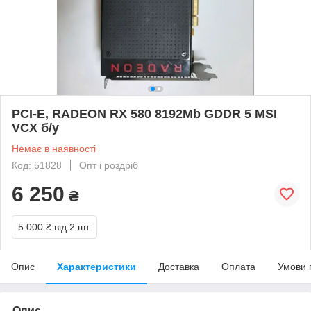
PCI-E, RADEON RX 580 8192Mb GDDR 5 MSI
VCX б/у
Немає в наявності
Код: 51828
Опт і роздріб
6 250
₴
5 000 ₴
від 2 шт.
Опис
Характеристики
Доставка
Оплата
Умови 
Опис