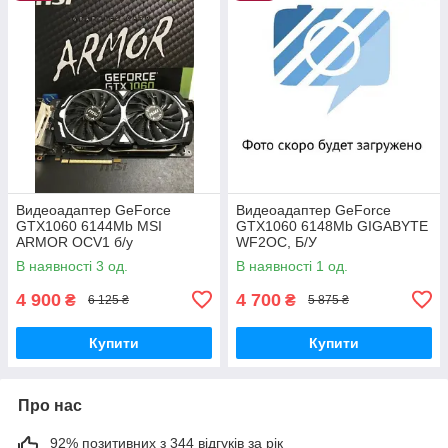
Видеоадаптер GeForce
Видеоадаптер GeForce
GTX1060 6144Mb MSI
GTX1060 6148Mb GIGABYTE
ARMOR OCV1 б/у
WF2OC, Б/У
В наявності 3 од.
В наявності 1 од.
4 900
4 700
₴
₴
6 125 ₴
5 875 ₴
Купити
Купити
Про нас
92% позитивних з 344 відгуків за рік