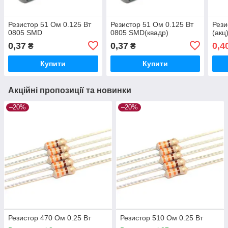
Резистор 51 Ом 0.125 Вт
Резистор 51 Ом 0.125 Вт
Рези
0805 SMD
0805 SMD(квадр)
(акц
0,37
0,37
0,4
₴
₴
Купити
Купити
Акційні пропозиції та новинки
–20%
–20%
Резистор 470 Ом 0.25 Вт
Резистор 510 Ом 0.25 Вт