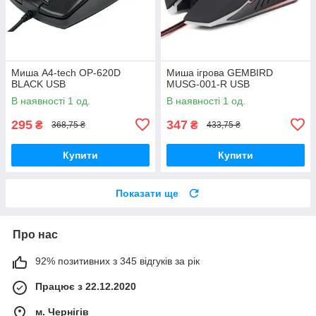
Миша A4-tech OP-620D
Миша ігрова GEMBIRD
BLACK USB
MUSG-001-R USB
В наявності 1 од.
В наявності 1 од.
295
347
₴
₴
368,75 ₴
433,75 ₴
Купити
Купити
Показати ще
Про нас
92% позитивних з 345 відгуків за рік
Працює з 22.12.2020
м. Чернігів