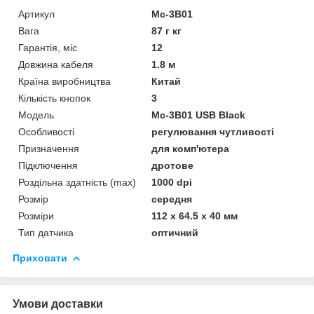
Артикул
Mc-3B01
Вага
87 г кг
Гарантія, міс
12
Довжина кабеля
1.8 м
Країна виробництва
Китай
Кількість кнопок
3
Мoдель
Mc-3B01 USB Black
Особливості
регулювання чутливості
Призначення
для комп'ютера
Підключення
дротове
Роздільна здатність (max)
1000 dpi
Розмір
середня
Розміри
112 х 64.5 х 40 мм
Тип датчика
оптичний
Приховати
Умови доставки