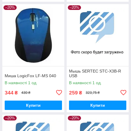
–20%
–20%
Мышь SERTEC STС-X3B-R
Миша LogicFox LF-MS 040
USB
В наявності 1 од.
В наявності 1 од.
344
259
₴
₴
430 ₴
323,75 ₴
Купити
Купити
–20%
–20%