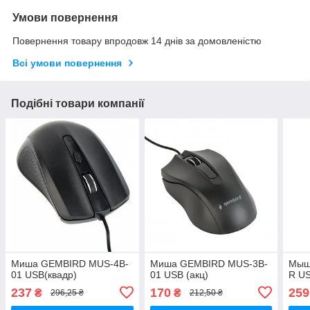
Умови повернення
Повернення товару впродовж 14 днів за домовленістю
Всі умови повернення
Подібні товари компанії
Миша GEMBIRD MUS-4B-
Миша GEMBIRD MUS-3B-
Мыш
01 USB(квадр)
01 USB (акц)
R US
237
170
259
₴
₴
296,25 ₴
212,50 ₴