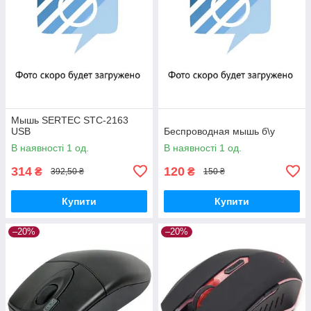
Мышь SERTEC STС-2163
USB
Беспроводная мышь б\у
В наявності 1 од.
В наявності 1 од.
314
120
₴
₴
392,50 ₴
150 ₴
Купити
Купити
–20%
–20%