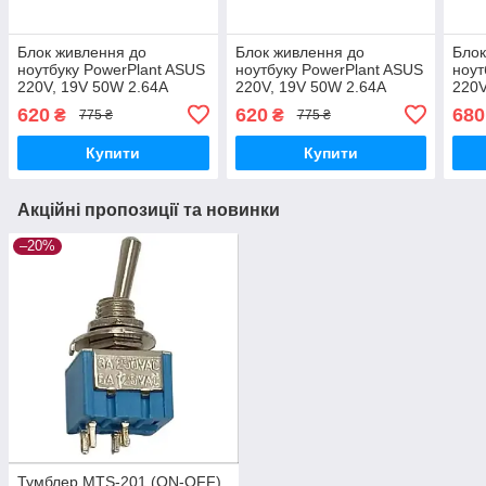
Блок живлення до
Блок живлення до
Блок
ноутбуку PowerPlant ASUS
ноутбуку PowerPlant ASUS
ноут
220V, 19V 50W 2.64A
220V, 19V 50W 2.64A
220V
(4.8*1.7) (AS50F4817)
(4.8*1.7) (AS50F4817)
(4.0
620
620
680
₴
₴
775 ₴
775 ₴
(акц)
(квадр)
(акц
Купити
Купити
Акційні пропозиції та новинки
–20%
Тумблер MTS-201 (ON-OFF),