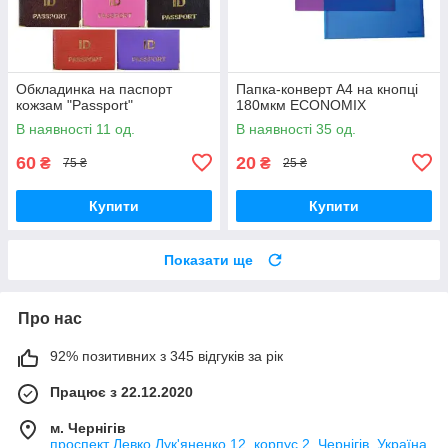
Обкладинка на паспорт
Папка-конверт А4 на кнопці
кожзам "Passport"
180мкм ECONOMIX
В наявності 11 од.
В наявності 35 од.
60
20
₴
₴
75 ₴
25 ₴
Купити
Купити
Показати ще
Про нас
92% позитивних з 345 відгуків за рік
Працює з 22.12.2020
м. Чернігів
проспект Левко Лук'яненко 12, корпус 2, Чернігів, Україна