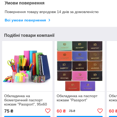
Умови повернення
Повернення товару впродовж 14 днів за домовленістю
Всі умови повернення
Подібні товари компанії
Обкладинка на
Обкладинка на паспорт
Обкл
біометричний паспорт
кожзам "Passport"
кожз
кожзам "Passport", 95х60
мм(квадр)
75
60
60
₴
₴
75 ₴