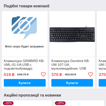
Подібні товари компанії
Клавиатура GEMBIRD KB-
Клавиатура Gembird KB-
Клав
UML-01-UA USB с
UM-107-UA,
UM-
подсветкой(квадр)
мультимедийная, USB
муль
(акц)
USB(
519
370
370
₴
₴
648,75 ₴
462,50 ₴
Купити
Купити
Акційні пропозиції та новинки
–20%
–20%