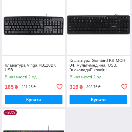
Клавіатура Gembird KB-MCH-
Клавіатура Vinga KB110BK
04, мультимедійна, USB,
USB
"шоколадні" клавіші
В наявності 2 од.
В наявності 2 од.
185
315
₴
₴
231,25 ₴
393,75 ₴
Купити
Купити
–20%