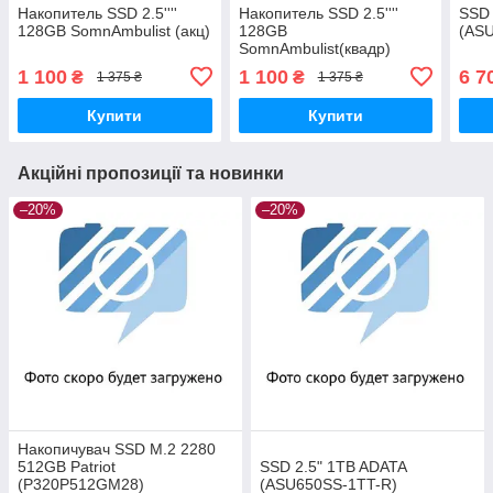
Накопитель SSD 2.5''''
Накопитель SSD 2.5''''
SSD 
128GB SomnAmbulist (акц)
128GB
(ASU
SomnAmbulist(квадр)
1 100
1 100
6 7
₴
₴
1 375 ₴
1 375 ₴
Купити
Купити
Акційні пропозиції та новинки
–20%
–20%
Накопичувач SSD M.2 2280
512GB Patriot
SSD 2.5" 1TB ADATA
(P320P512GM28)
(ASU650SS-1TT-R)