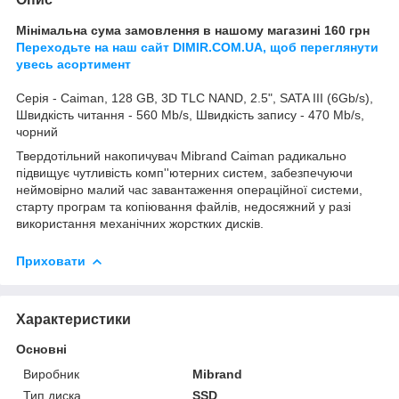
Мінімальна сума замовлення в нашому магазині 160 грн
Переходьте на наш сайт DIMIR.COM.UA, щоб переглянути
увесь асортимент
Серія - Caiman, 128 GB, 3D TLC NAND, 2.5", SATA III (6Gb/s),
Швидкість читання - 560 Mb/s, Швидкість запису - 470 Mb/s,
чорний
Твердотільний накопичувач Mibrand Caiman радикально
підвищує чутливість комп''ютерних систем, забезпечуючи
неймовірно малий час завантаження операційної системи,
старту програм та копіювання файлів, недосяжний у разі
використання механічних жорстких дисків.
Приховати
Характеристики
Основні
Виробник
Mibrand
Тип диска
SSD