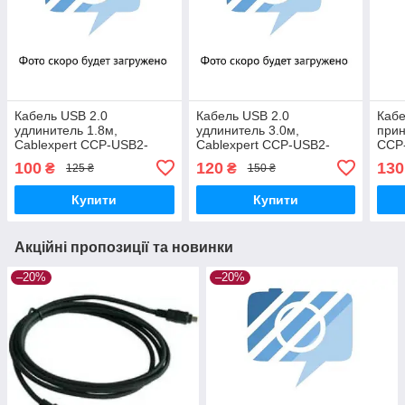
Кабель USB 2.0
Кабель USB 2.0
Кабе
удлинитель 1.8м,
удлинитель 3.0м,
прин
Cablexpert CCP-USB2-
Cablexpert CCP-USB2-
CCP
AMAF-6, A-тато/A-мама,
AMAF-10, преміум якість
тато
100
120
130
₴
₴
125 ₴
150 ₴
USB 2.0 A-тато/A-мама
Купити
Купити
Акційні пропозиції та новинки
–20%
–20%