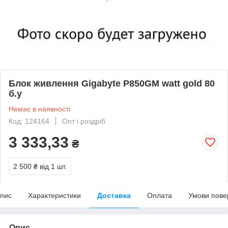
Блок живлення Gigabyte P850GM watt gold 80
б.у
Немає в наявності
Код: 124164
Опт і роздріб
3 333,33
₴
2 500 ₴
від 1 шт.
пис
Характеристики
Доставка
Оплата
Умови пове
Опис