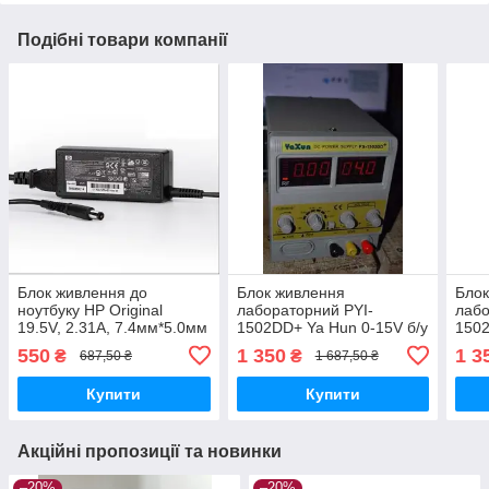
Подібні товари компанії
Блок живлення до
Блок живлення
Блок
ноутбуку HP Original
лабораторний PYI-
лабо
19.5V, 2.31A, 7.4мм*5.0мм
1502DD+ Ya Hun 0-15V б/у
1502
б/у(квадр)
(акц)
у(кв
550
1 350
1 3
₴
₴
687,50 ₴
1 687,50 ₴
Купити
Купити
Акційні пропозиції та новинки
–20%
–20%