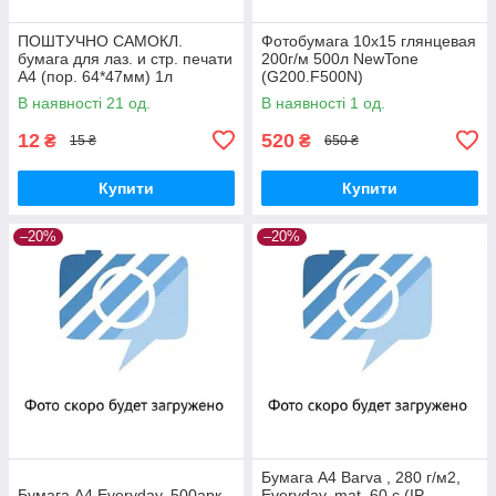
ПОШТУЧНО САМОКЛ.
Фотобумага 10x15 глянцевая
бумага для лаз. и стр. печати
200г/м 500л NewTone
A4 (пор. 64*47мм) 1л
(G200.F500N)
В наявності 21 од.
В наявності 1 од.
12
520
₴
₴
15 ₴
650 ₴
Купити
Купити
–20%
–20%
Бумага А4 Barva , 280 г/м2,
Бумага А4 Everyday, 500арк,
Everyday, mat, 60 с (IP-