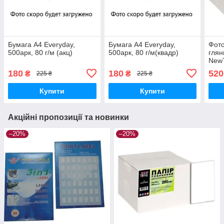
Бумага А4 Everyday,
Бумага А4 Everyday,
Фото
500арк, 80 г/м (акц)
500арк, 80 г/м(квадр)
глян
New
(акц
180
180
520
₴
₴
225 ₴
225 ₴
Купити
Купити
Акційні пропозиції та новинки
–20%
–20%