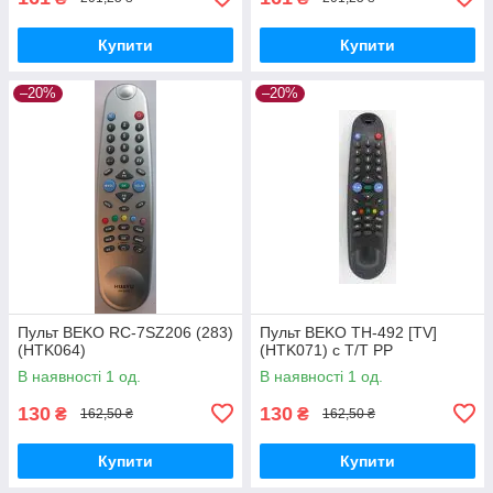
Купити
Купити
–20%
–20%
Пульт BEKO RC-7SZ206 (283)
Пульт BEKO TH-492 [TV]
(HTK064)
(HTK071) с Т/Т РР
В наявності 1 од.
В наявності 1 од.
130
130
₴
₴
162,50 ₴
162,50 ₴
Купити
Купити