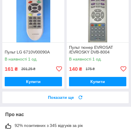
Пульт тюнер EVROSAT
Пульт LG 6710V00090A
/EVROSKY DVB-8004
В наявності 1 од.
В наявності 1 од.
161
140
₴
₴
201,25 ₴
175 ₴
Купити
Купити
Показати ще
Про нас
92% позитивних з 345 відгуків за рік