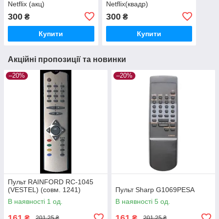
Netflix (акц)
Netflix(квадр)
300
300
₴
₴
Купити
Купити
Акційні пропозиції та новинки
–20%
–20%
Пульт RAINFORD RC-1045
(VESTEL) (совм. 1241)
Пульт Sharp G1069PESA
В наявності 1 од.
В наявності 5 од.
161
161
₴
₴
201,25 ₴
201,25 ₴