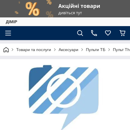
ДІМІР
Товари та послуги
Аксесуари
Пульти ТБ
Пульт T