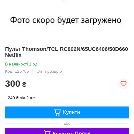
Пульт Thomson/TCL RC802N/65UC6406/50D660
Netflix
В наявності 1 од.
Код: 125765
Опт і роздріб
300
₴
240 ₴
від 2 шт.
Купити
або
Купити з