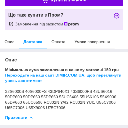
Що таке купити з Пром?
Замовлення під захистом
Опис
Доставка
Оплата
Умови повернення
Опис
Мінімальна сума замовлення в нашому магазині 150 грн
Переходьте на наш сайт DIMIR.COM.UA, щоб переглянути
увесь асортимент
32S6000S 40S6000FS 43DP640X1 43S6000FS 43US6016
50DP600 50DP660 55DP660 55UC6406 55US6106 55X9006
65DP660 65UC6596 RC802N YAI2 RC802N YUI1 U55C7006
U65C7006 U65X9006 U75C7006
Приховати