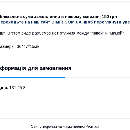
інімальна сума замовлення в нашому магазині 150 грн
Переходьте на наш сайт DIMIR.COM.UA, щоб переглянути ув
шт, В этом виде разъемов нет отличия между "папой" и "мамой"
азмеры: 36*47*15мм
нформація для замовлення
іна:
131,25 ₴
Сайт створений на маркетплейсі
Prom.ua