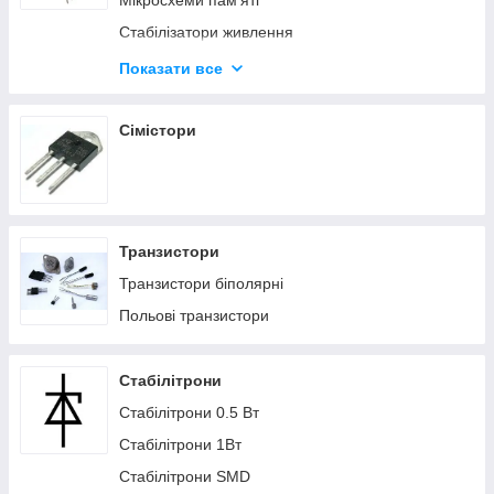
Мікросхеми пам'яті
Стабілізатори живлення
Мікроконтролери
Показати все
Панельки для мікросхем
Сімістори
Транзистори
Транзистори біполярні
Польові транзистори
Стабілітрони
Стабілітрони 0.5 Вт
Стабілітрони 1Вт
Стабілітрони SMD