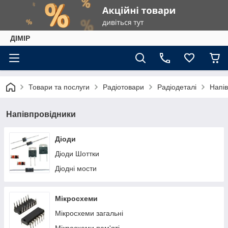
ДІМІР
Товари та послуги
Радіотовари
Радіодеталі
Напів
Напівпровідники
Діоди
Діоди Шоттки
Діодні мости
Мікросхеми
Мікросхеми загальні