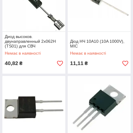
Диод высоков.
двунаправленный 2x062H
Діод НЧ 10A10 (10A 1000V),
(TS01) для СВЧ
MIC
Немає в наявності
Немає в наявності
40,82
11,11
₴
₴