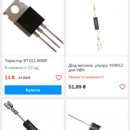
Тиристор BT151-800R
Діод високов. ультра. HVM12
В наявності 10 од.
для НВЧ
14
Немає в наявності
₴
17,50 ₴
51,89
₴
Купити