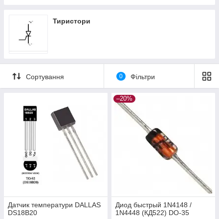
Тиристори
Сортування
0
Фільтри
–20%
Датчик температури DALLAS
Диод быстрый 1N4148 /
DS18B20
1N4448 (КД522) DO-35